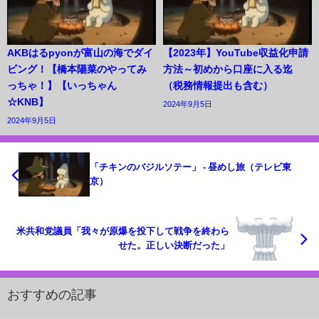
AKBはるpyonが富山の海でダイ
【2023年】YouTube収益化申請
ビング！【橋本陽菜のやってみ
方法～初めから口座に入る迄
っちゃ！】【いっちゃん
（税務情報提出も含む）
☆KNB】
2024年9月5日
2024年9月5日
「チキンのバジルソテー」 - 昼めし旅（テレビ東
京）
米共和党議員「我々が原爆を投下して戦争を終わら
せた。正しい決断だった」
おすすめの記事