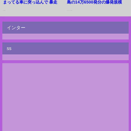
まってる車に突っ込んで 暴走
島の14万6500発分の爆発規模
...
......
インター
ss