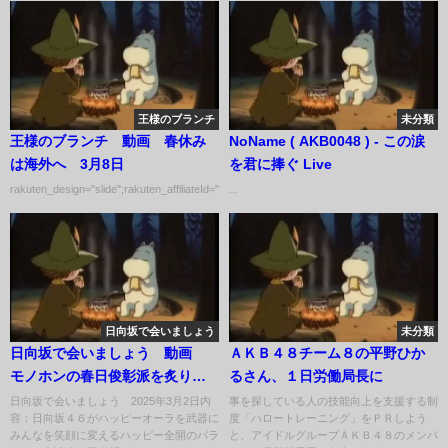
王様のブランチ
未分類
王様のブランチ 動画 春休み
NoName ( AKB0048 ) - この涙
は海外へ 3月8日
を君に捧ぐ Live
rakuten_design="slide";rakuten_affiliateId="00ed0224.63...
...
日向坂で会いましょう
未分類
日向坂で会いましょう 動画
ＡＫＢ４８チーム８の平野ひか
モノホンの春日俊彰派を炙り出
るさん、１日労働局長に
しましょう 3月2日
日向坂で会いましょう 2025年3月2日内
事を探している人の技能向上を支援する制
容：日向坂４６がハッピーオーラを武器に
度「ハロートレーニング」をＰＲしよう
みんなを笑顔に変えるハッピー全開のバラ
と、アイドルグループＡＫＢ４８のメンバ