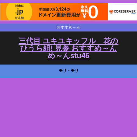
おすすめ～ん
三代目 ユキユキッフル 花の
ひうら組! 見参 おすすめ～ん
め～んstu46
モリ・モリ