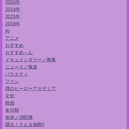
2010年
2014年
2015年
2019年
AI
アニメ
おすすめ
おすすめ～ん
ドキュメンタリー／教養
ニュース／報道
バラエティ
ファン
僕のヒーローアカデミア
文化
映画
未分類
炎炎ノ消防隊
踊る！さんま御殿!!