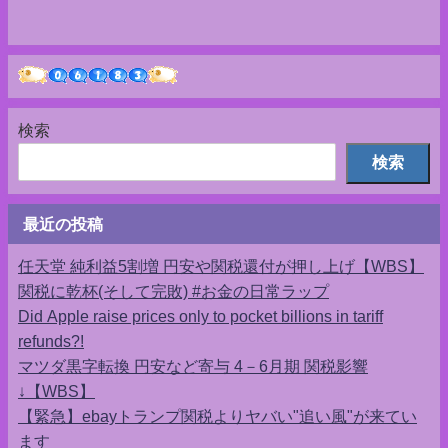
検索
検索
最近の投稿
任天堂 純利益5割増 円安や関税還付が押し上げ【WBS】
関税に乾杯(そして完敗) #お金の日常ラップ
Did Apple raise prices only to pocket billions in tariff
refunds?!
マツダ黒字転換 円安など寄与 4－6月期 関税影響
↓【WBS】
【緊急】ebayトランプ関税よりヤバい"追い風"が来てい
ます