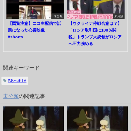
未分類
未分類
【閲覧注意】ニコ生配信で話
【ウクライナ停戦合意は？】
題になった心霊映像
「ロシア取引国に100％関
#shorts
税」トランプ大統領がロシア
へ圧力強める
関連キーワード
#あべまTV
未分類
の関連記事