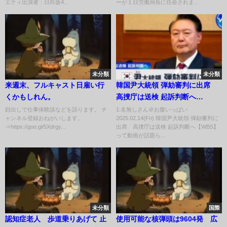
エティ出演者：日向坂4...
ーが１日労働局長に任命されま...
未分類
未分類
来週末、フルキャスト日雇い行
韓国尹大統領 弾劾審判に出席
くかもしれん。
高捜庁は送検 起訴判断へ
【WBS】
顔出しで仕事体験談などを語ります。 チ
1:名無しさん＠お腹いっぱい
ャンネル登録おねがいします。
2025.02.14(Fri) 韓国尹大統領 弾劾審判に
⇒https://goo.gl/5Xdrgy...
出席 高捜庁は送検 起訴判断へ【WBS】
って動画が話題ら...
未分類
国際
認知症老人 歩道乗りあげて 止
使用可能な核弾頭は9604発 広