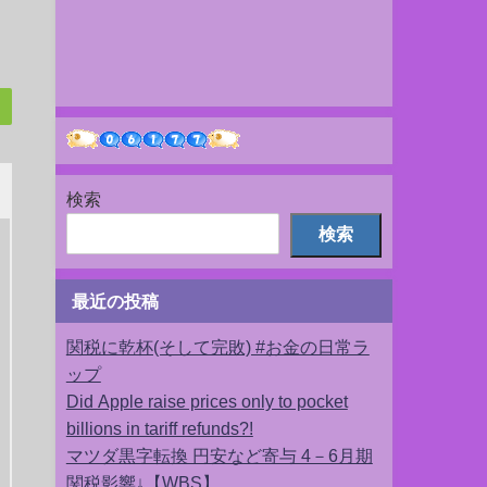
検索
検索
最近の投稿
関税に乾杯(そして完敗) #お金の日常ラ
ップ
Did Apple raise prices only to pocket
billions in tariff refunds?!
マツダ黒字転換 円安など寄与 4－6月期
関税影響↓【WBS】