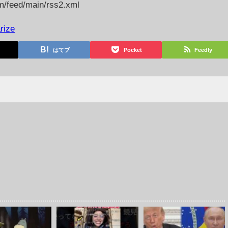
m/feed/main/rss2.xml
rize
はてブ
Pocket
Feedly