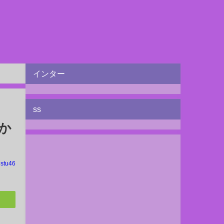
インター
ss
か
stu46