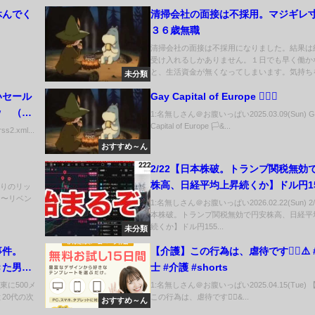
休んでく
清掃会社の面接は不採用。マジギレ
３６歳無職
清掃会社の面接は不採用になりました。結果は
受け入れるしかありません。１日でも早く働か
と、生活資金が無くなってしまいます。気持ちを切
未分類
いセール
Gay Capital of Europe 🏳️‍🌈🥵
ｗ （画
1:名無しさん＠お腹いっぱい2025.03.09(Sun) G
Capital of Europe 🏳️&...
ss2.xml...
おすすめ～ん
2/22【日本株破。トランプ関税無効
株高、日経平均上昇続くか】ドル円1
久しぶりのリッ
 〜リベン
円。米国株、ナスダック、半導体株
1:名無しさん＠お腹いっぱい2026.02.22(Sun) 2
本株破。トランプ関税無効で円安株高、日経平
仮想通貨弱い。
続くか】ドル円155...
未分類
事件。
【介護】この行為は、虐待です🙅‍♀️⚠️
きた男が
士 #介護 #shorts
東に500メ
1:名無しさん＠お腹いっぱい2025.04.15(Tue)
20代の次
この行為は、虐待です🙅‍♀&...
おすすめ～ん