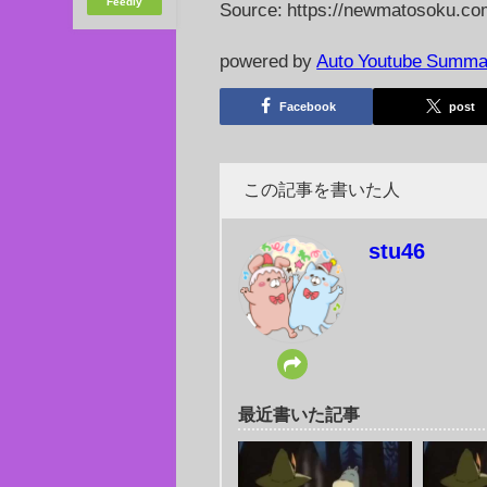
Feedly
Source: https://newmatosoku.co
powered by
Auto Youtube Summa
Facebook
post
この記事を書いた人
stu46
最近書いた記事