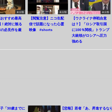
未分類
未分類
未分類
画おすすめ最高
【閲覧注意】ニコ生配
【ウクライナ停戦合意
選！絶対に観る
信で話題になった心霊
は？】「ロシア取引国
撃の必見作を厳
映像 #shorts
に100％関税」トランプ
大統領がロシアへ圧力
強める
子「30歳までに
【悲報】若者「あ、昇進するな