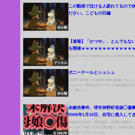
この動画で泣ける人疲れてるので
ださい。こどもの日編
...
未分類
【速報】「かつや」、とんでもな
を開催ｗｗｗｗｗｗｗｗｗｗｗｗ
像あり）
Source: https://newmatosoku.com/feed/main/r
デジタル
ポニーテールとシュシュ
221007 MX祭り！AKB48 60th Single「
プグロス」発売記念コンサートin武道館2022
ジ！新チー...
未分類
未解決事件、堺市神野町母娘◯傷
2006年1月10日、自宅に侵入して
母と次女を◯傷した事件
2006年1月10日、堺市西区、JR津久野駅から
ートルの 戸建て住宅に男が侵入、50代の母と
女が包丁で◯りつけられ、 ...
1991年