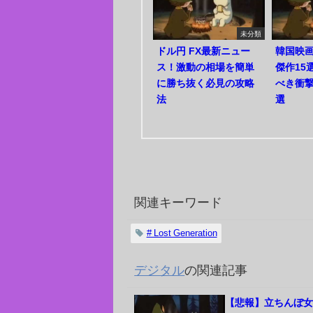
未分類
ドル円 FX最新ニュー
韓国映
ス！激動の相場を簡単
傑作15
に勝ち抜く必見の攻略
べき衝
法
選
関連キーワード
# Lost Generation
デジタル
の関連記事
【悲報】立ちんぼ女