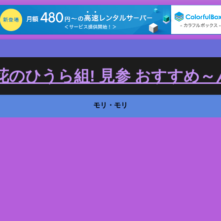
のひうら組! 見参 おすすめ～ん
モリ・モリ