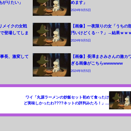
あがりたい」
めます」
2024年9月5日
リメイクの女戦
【画像】一夜限りの女「うちの
姿で登場してしま
汚いけどくる‥？」→結果ｗｗ
2024年9月5日
幹事長、激変して
【画像】長澤まさみさんの激カ
ぎる画像がこちらwwwwww
2024年9月5日
ワイ「丸源ラーメンの炒飯セット初めて食ったけ
ど美味しかったわ????ネットの評判みたろ！」
→