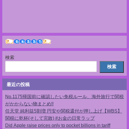
検索
検索
最近の投稿
No.1175帰国前に確認したい免税ルール、海外旅行で関税
がかからない物まとめ!!
任天堂 純利益5割増 円安や関税還付が押し上げ【WBS】
関税に乾杯(そして完敗) #お金の日常ラップ
Did Apple raise prices only to pocket billions in tariff