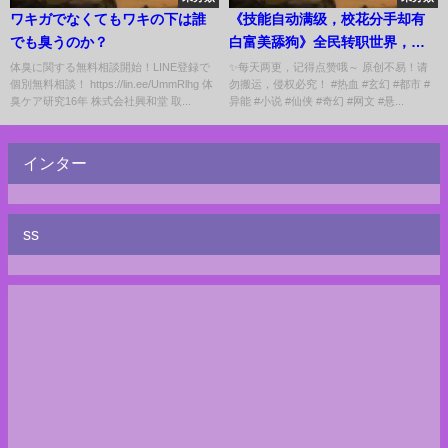
ワキガでなくてもワキの下は誰
《技能自动满级，校花分手却有
でも臭うのか？
白富美舔狗》全民转职世界，游
戏和现实融合。 苏铭开局转职为
体臭に関する無料相談開始！LINE登録で
✨每天两更，记得点赞哦～ 原创不易！请
個別無料相談！ https://lin.ee/UmmRlhg 体
勿搬运，侵权必究！ #热血 #玄幻 #都市 #
见习法师，却意外发现自己获得
臭ケア研究16年 株式会社興和堂 取...
异能 #小说 #仙侠 #奇幻 #网文 #悬...
了一个顶级SSS专长：技能自动满
级！ 虚假的火球术。 #小说 #游
戏 #网文风向标
インター
ss