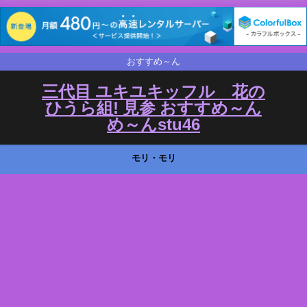
おすすめ～ん
三代目 ユキユキッフル 花の
ひうら組! 見参 おすすめ～ん
め～んstu46
モリ・モリ