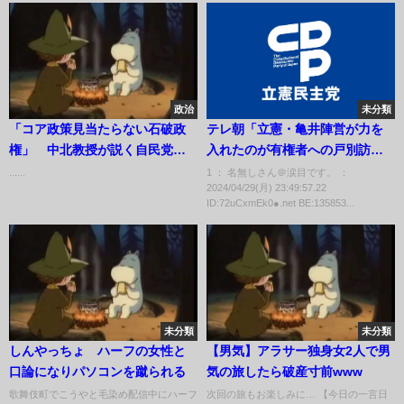
政治
未分類
「コア政策見当たらない石破政
テレ朝「立憲・亀井陣営が力を
権」 中北教授が説く自民党の
入れたのが有権者への戸別訪
問題点
問」→公選法違反との声→こっ
......
1 ： 名無しさん＠涙目です。 ：
2024/04/29(月) 23:49:57.22
そり書き換え
ID:72uCxmEk0●.net BE:135853...
未分類
未分類
しんやっちょ ハーフの女性と
【男気】アラサー独身女2人で男
口論になりパソコンを蹴られる
気の旅したら破産寸前www
歌舞伎町でこうやと毛染め配信中にハーフ
次回の旅もお楽しみに… 【今日の一言日