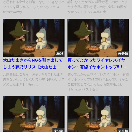
と思われる女性と口論になり、いきなりパ
記】 なんだかPCの調子が悪いのか、たま
ソコンを蹴られる。 しんやっちゅーぶ
たま今日の電波が悪いのか 投稿に時間が
https://www.y...
かかってしまって本当に申...
2008
未分類
犬山たまきからNGを引き出して
買ってよかったワイヤレスイヤ
しまう夢乃リリス【犬山たまき/
ホン・有線イヤホントップ5！
夢乃リリス/切り抜き動画】
2019年版っていうかここ数年出
元動画様はこちら 【#ギリギリQ】たまき
買ってよかったワイヤレスイヤホン・有線
先輩ないしょにしないで🐶💙【夢乃リリス
イヤホントップ5！2019年版っていうかこ
してなかったから数年版だわ！
／犬山たまき】 https:/...
こ数年出してなかったから数年版だわ！
【Amazonベストセラー盛りだく
【Amazonベストセラ...
さん】
未分類
未分類