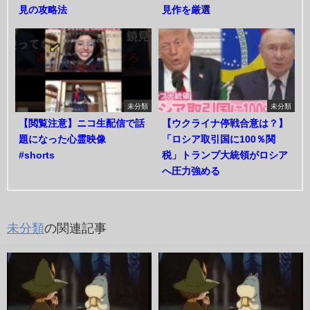
見の攻略法
見作を厳選
未分類
未分類
【閲覧注意】ニコ生配信で話
【ウクライナ停戦合意は？】
題になった心霊映像
「ロシア取引国に100％関
#shorts
税」トランプ大統領がロシア
へ圧力強める
未分類
の関連記事