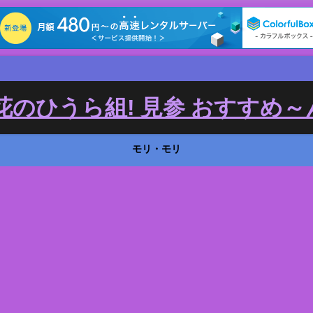
のひうら組! 見参 おすすめ～ん
モリ・モリ