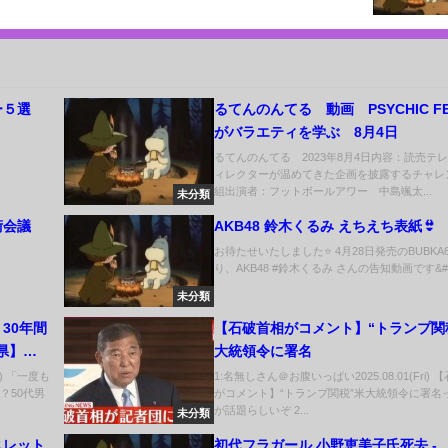
ー５選
るてんのんてる 動画 PSYCHIC FE
がバラエティを学ぶ 8月4日
るてんのんてる 2023年8月4日内容：読売テ
ィレクターが温めてきた企画を披露するチャレ
組出演者：フットボールアワー 中島颯太...
未分類
学術会議
AKB48 鈴木くるみ えちえち表紙👙
お待たせいたしました⭐️ 4月28日発売のBUBKA
り、AKB48 #鈴木くるみ さんの告知動画です&#.
未分類
30年間
【石破首相がコメント】“トランプ関
県】
大統領令に署名
n) 「一度も
1:名無しさん＠お腹いっぱい2025.08.01(Fri)
？50代男
がコメント】“トランプ関税”米大統領令に署名
が話題らしいぞ 2...
未分類
スレット
初代フラガール 小野恵美子氏死去 -