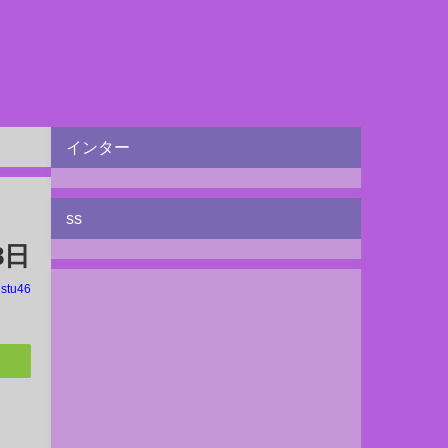
インター
ss
8日
stu46