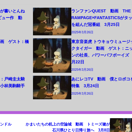
レが書いとんね
ランファンQUEST 動画 THE
ビュー作 動
RAMPAGE×FANTASTICSがタ
日
を組んだ冠番組 3月25日
2025年3月26日
動画 ゲスト：橋
東京音楽虎 トウキョウミュージ
クタイガー 動画 ゲスト：ニ
ンの社長、パワーパフボーイズ 
月22日
2025年3月26日
ト：戸崎圭太騎
あにレコTV 動画 僕とロボコ
、小林美駒騎手
特集 3月24日
2025年3月26日
リンドル
かまいたちの机上の空論城 動画 トミーズ健が
石川県ひとり日帰り旅へ 3月8日