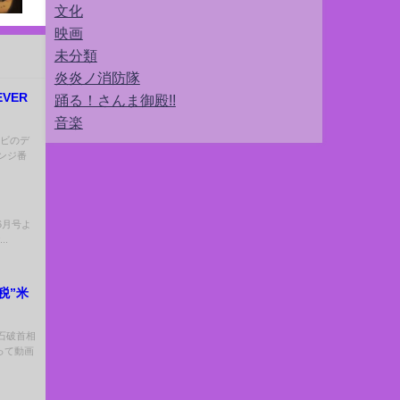
文化
映画
未分類
炎炎ノ消防隊
VER
踊る！さんま御殿!!
音楽
レビのデ
ンジ番
6月号よ
..
税”米
 【石破首相
って動画