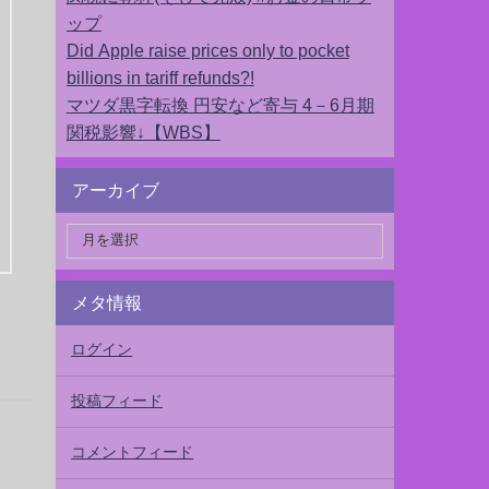
ップ
Did Apple raise prices only to pocket
billions in tariff refunds?!
マツダ黒字転換 円安など寄与 4－6月期
関税影響↓【WBS】
アーカイブ
メタ情報
ログイン
投稿フィード
コメントフィード