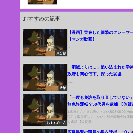
おすすめの記事
【漫画】実在した衝撃のクレーマ
【マンガ動画】
...
未分類
「消滅よりは…」追い込まれた
政府も関心低下、探った妥協
......
政治
「一度も免許を取り直していない」
無免許運転？50代男を逮捕 【佐賀
(25/06/04 18:40)
1:名無しさん＠お腹いっぱい2025.06.09(Mo
免許を取り直していない」30年間無免許運転
を逮捕 【佐賀県】 ...
おすすめ～ん
広島県警の職員の男を逮捕 ブレ