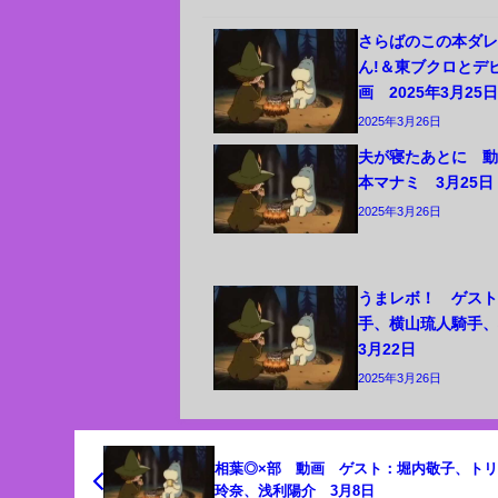
さらばのこの本ダ
ん!＆東ブクロとデ
画 2025年3月25
2025年3月26日
夫が寝たあとに 
本マナミ 3月25日
2025年3月26日
うまレボ！ ゲス
手、横山琉人騎手
3月22日
2025年3月26日
相葉◎×部 動画 ゲスト：堀内敬子、ト
玲奈、浅利陽介 3月8日