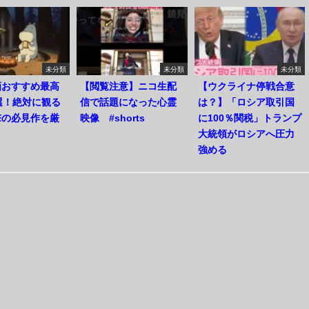
未分類
未分類
未分類
画おすすめ最高
【閲覧注意】ニコ生配
【ウクライナ停戦合意
選！絶対に観る
信で話題になった心霊
は？】「ロシア取引国
撃の必見作を厳
映像 #shorts
に100％関税」トランプ
大統領がロシアへ圧力
強める