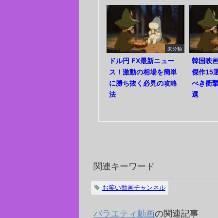
未分類
ドル円 FX最新ニュー
韓国映
ス！激動の相場を簡単
傑作15
に勝ち抜く必見の攻略
べき衝
法
選
関連キーワード
お笑い動画チャンネル
バラエティ動画
の関連記事