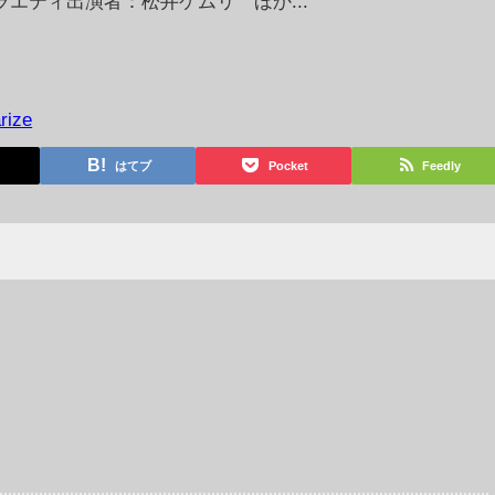
エティ出演者：松井ケムリ ほか...
rize
はてブ
Pocket
Feedly