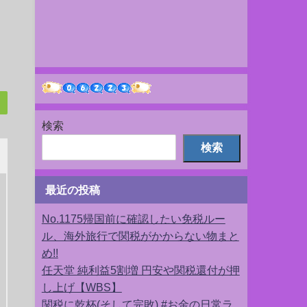
検索
検索
最近の投稿
No.1175帰国前に確認したい免税ルー
ル、海外旅行で関税がかからない物まと
め!!
任天堂 純利益5割増 円安や関税還付が押
し上げ【WBS】
関税に乾杯(そして完敗) #お金の日常ラ