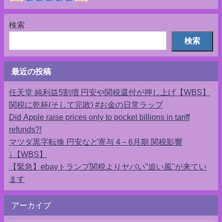
検索
検索
最近の投稿
任天堂 純利益5割増 円安や関税還付が押し上げ【WBS】
関税に乾杯(そして完敗) #お金の日常ラップ
Did Apple raise prices only to pocket billions in tariff
refunds?!
マツダ黒字転換 円安など寄与 4－6月期 関税影響
↓【WBS】
【緊急】ebayトランプ関税よりヤバい"追い風"が来てい
ます
アーカイブ