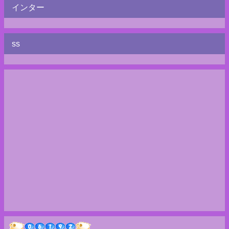
インター
ss