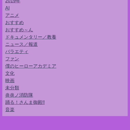
2019年
AI
アニメ
おすすめ
おすすめ～ん
ドキュメンタリー／教養
ニュース／報道
バラエティ
ファン
僕のヒーローアカデミア
文化
映画
未分類
炎炎ノ消防隊
踊る！さんま御殿!!
音楽