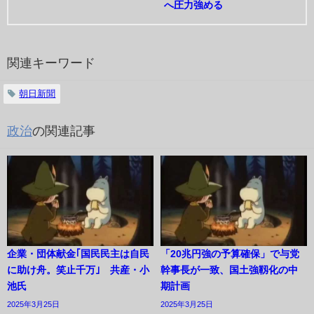
へ圧力強める
関連キーワード
朝日新聞
政治
の関連記事
企業・団体献金｢国民民主は自民
「20兆円強の予算確保」で与党
に助け舟。笑止千万｣ 共産・小
幹事長が一致、国土強靱化の中
池氏
期計画
2025年3月25日
2025年3月25日