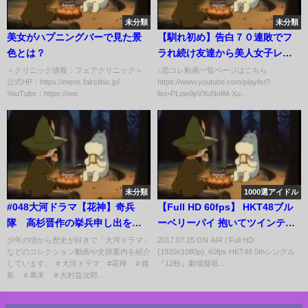
未分類
未分類
美女がハプニングバーで見た景
【馴れ初め】告白７０連敗でフ
色とは？
ラれ続け友達から美人女子レス
ラーを紹介されたサラリーマン
＜クリニック情報：フェアクリニック＞
↓恋コレ動画一覧ページはこちら
公式HP：https://mens.fairclinic.jp/
https://www.youtube.com/playlist?
の俺「えぇ！！？」⇒優しい彼
YouTube：https://ww...
list=PLow9pVXuNoIM-Xu...
女に俺は一目惚れし付き合っ
た。しかし結婚式前日、気弱に
なった俺に…【胸キュンLINE】
未分類
1000選アイドル
#048大河ドラマ【花神】奇兵
【Full HD 60fps】 HKT48ブル
隊 高杉晋作の挙兵申し出を断
ーベリーパイ 抱いてツインテー
る
ル (2017.07.15)
少年の頃から歴史が好きで「大河ドラマ」
2017.07.15 ON AIR / Full HD
などのコレクション動画や史跡案内を紹介
(1920x1080p), 60fps HKT48 5thシングル
しています。 ＃大河ドラマ #花神 ＃維
『12秒』劇場盤収...
新 ＃幕末 ＃大村益次郎...