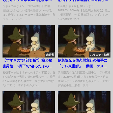
月2日
た男の“異様さ”とは 東京・高田
所さんの目がテン 2025年3月2日内容：
1:名無しさん＠お腹いっぱい
雪国に欠かせない道路の除雪グレーダと
2025.03.12(Wed) 【女性刺され死亡】路上
馬場
は？最新シミュレーターを体験出演者：所
で動画配信中か 目撃者語る…逮捕された
ジョージ ほか......
男の“異様さ”とは ...
未分類
バラエティ動画
【すすきの“頭部切断”】娘と被
伊集院光＆佐久間宣行の勝手に
害男性、5月下旬“会ったその
「テレ東批評」 動画 ゲス
日”にトラブルか
ト：黒沢かずこ 3月8日
札幌市中央区すすきののホテル客室で、首
伊集院光＆佐久間宣行の勝手に「テレ東批
を切断された男性の遺体が見つかり、親子
評」2025年3月8日内容：伊集院光と佐久
3人が逮捕された事件で、娘と被害男性は
間宣行がテレ東の番組をネタにトークする
5月下旬に、すすきののダン...
実験的番組出演者：伊集...