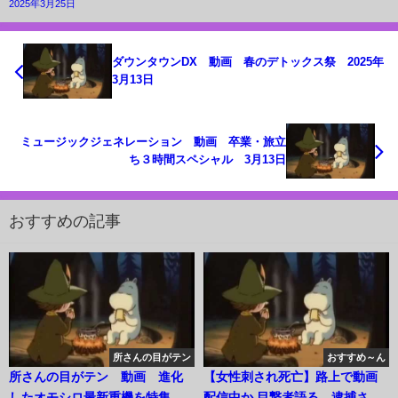
2025年3月25日
ダウンタウンDX 動画 春のデトックス祭 2025年
3月13日
ミュージックジェネレーション 動画 卒業・旅立
ち３時間スペシャル 3月13日
おすすめの記事
所さんの目がテン
おすすめ～ん
所さんの目がテン 動画 進化
【女性刺され死亡】路上で動画
したオモシロ最新重機を特集 3
配信中か 目撃者語る…逮捕され