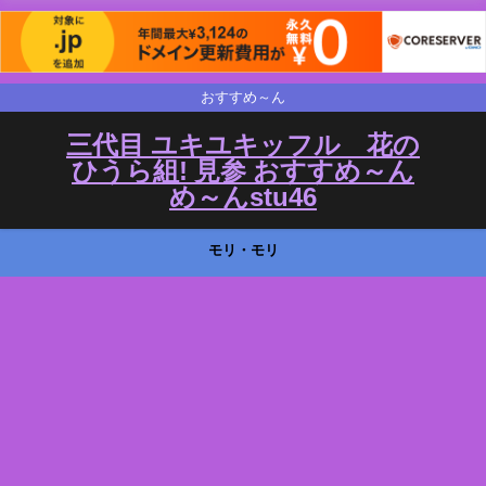
おすすめ～ん
三代目 ユキユキッフル 花の
ひうら組! 見参 おすすめ～ん
め～んstu46
モリ・モリ