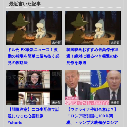
最近書いた記事
未分類
未分類
ドル円 FX最新ニュース！激
韓国映画おすすめ最高傑作15
動の相場を簡単に勝ち抜く必
選！絶対に観るべき衝撃の必
見の攻略法
見作を厳選
未分類
未分類
【閲覧注意】ニコ生配信で話
【ウクライナ停戦合意は？】
題になった心霊映像
「ロシア取引国に100％関
#shorts
税」トランプ大統領がロシア