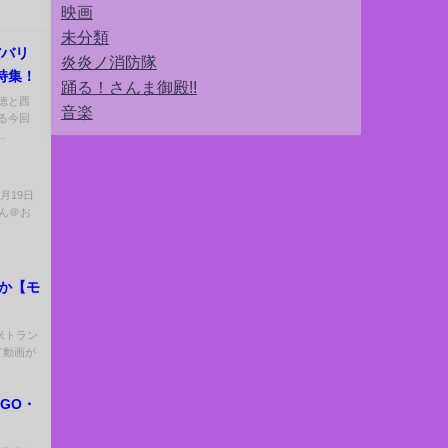
映画
未分類
だバリ
炎炎ノ消防隊
特集！
踊る！さんま御殿!!
徳と西
音楽
る今回
.
2月19日
さん＠お
動か【モ
 米トラン
て動画が
GO・