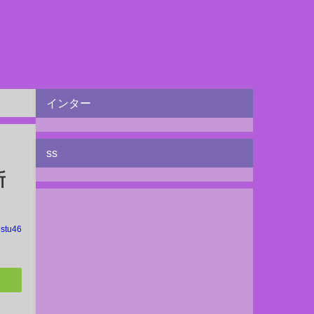
インター
ss
新
stu46