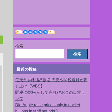
検索
検索
最近の投稿
任天堂 純利益5割増 円安や関税還付が押
し上げ【WBS】
関税に乾杯(そして完敗) #お金の日常ラ
ップ
Did Apple raise prices only to pocket
billions in tariff refunds?!