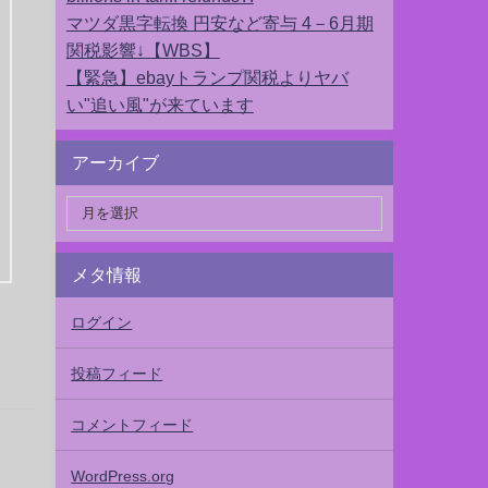
マツダ黒字転換 円安など寄与 4－6月期
関税影響↓【WBS】
【緊急】ebayトランプ関税よりヤバ
い"追い風"が来ています
アーカイブ
メタ情報
ログイン
投稿フィード
コメントフィード
WordPress.org