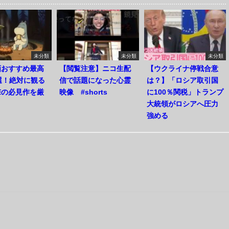
未分類
未分類
未分類
画おすすめ最高
【閲覧注意】ニコ生配
【ウクライナ停戦合意
選！絶対に観る
信で話題になった心霊
は？】「ロシア取引国
撃の必見作を厳
映像 #shorts
に100％関税」トランプ
大統領がロシアへ圧力
強める