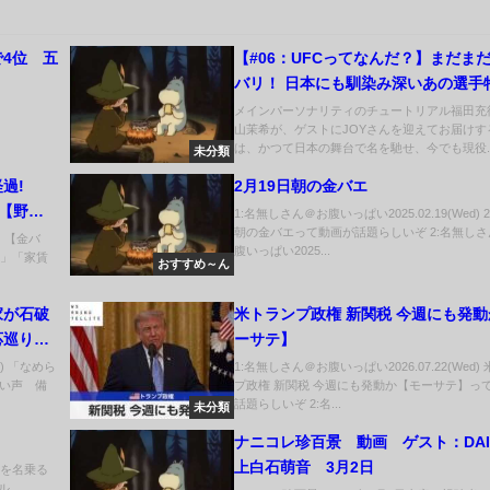
4位 五
【#06：UFCってなんだ？】まだま
バリ！ 日本にも馴染み深いあの選手
メインパーソナリティのチュートリアル福田充
山茉希が、ゲストにJOYさんを迎えてお届けす
は、かつて日本の舞台で名を馳せ、今でも現役..
未分類
過!
2月19日朝の金バエ
【野
1:名無しさん＠お腹いっぱい2025.02.19(Wed) 
朝の金バエって動画が話題らしいぞ 2:名無し
) 【金バ
腹いっぱい2025...
?」「家賃
おすすめ～ん
家が石破
米トランプ政権 新関税 今週にも発
応巡り意
ーサテ】
:00)
d) 「なめら
1:名無しさん＠お腹いっぱい2026.07.22(Wed)
い声 備
プ政権 新関税 今週にも発動か【モーサテ】っ
話題らしいぞ 2:名...
未分類
ナニコレ珍百景 動画 ゲスト：DAI
上白石萌音 3月2日
子を名乗る
...