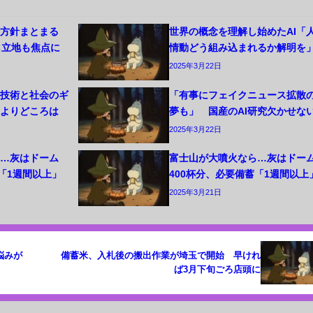
制方針まとまる
世界の概念を理解し始めたAI「
し立地も焦点に
情動どう組み込まれるか解明を
2025年3月22日
た技術と社会のギ
「有事にフェイクニュース拡散
いよりどころは
夢も」 国産のAI研究欠かせな
2025年3月22日
ら…灰はドーム
富士山が大噴火なら…灰はドー
蓄「1週間以上」
400杯分、必要備蓄「1週間以上
2025年3月21日
悩みが
備蓄米、入札後の搬出作業が埼玉で開始 早けれ
ば3月下旬ごろ店頭に