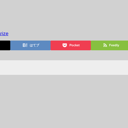
rize
はてブ
Pocket
Feedly