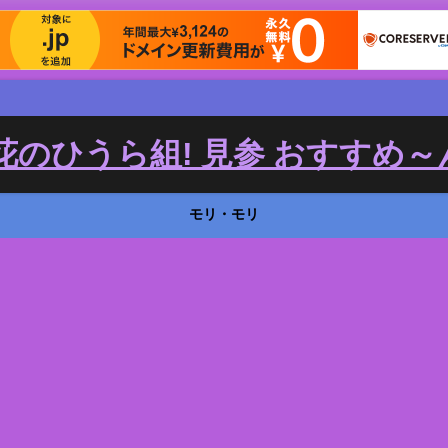
のひうら組! 見参 おすすめ～ん
モリ・モリ