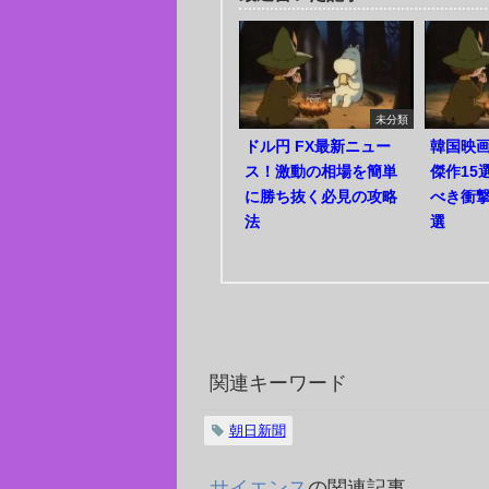
未分類
ドル円 FX最新ニュー
韓国映
ス！激動の相場を簡単
傑作15
に勝ち抜く必見の攻略
べき衝
法
選
関連キーワード
朝日新聞
サイエンス
の関連記事