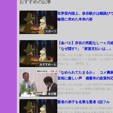
おすすめの記事
世界室内陸上、泉谷駿介は幅跳びで
輪後に求めた本来の姿
......
スポーツ
【金バエ】存在の気配なし一ヶ月経
「なぜ隠す?」「家賃支払いは…」
田】【よっさん】【便所太郎】
1:名無しさん＠お腹いっぱい2025.04.13(Sun
エ】存在の気配なし一ヶ月経過! 「なぜ隠す
支払いは…」【野田】【...
おすすめ～ん
「なめられてたまるか」 コメ農
首相に厳しい声 備蓄米の政策対
見交換 秋田・大仙市 (25/07/14 19
1:名無しさん＠お腹いっぱい2025.07.16(We
れてたまるか」 コメ農家が石破首相に厳し
蓄米の政策対応巡り意見交...
未分類
賢者の弟子を名乗る賢者 1話フル
賢者の弟子を名乗る賢者 1話フル 賢者の弟
賢者 1話フル 賢者の弟子を名乗る賢者 1話フル