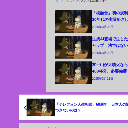
「核融合」初の規
30年代の実証めざ
2025年3月25日
生成AI登場で生じ
ャップ 法ではな
2025年3月22日
富士山が大噴火な
400杯分、必要備
2025年3月21日
「テレフォン人生相談」60周年 日本人の
つきないのは？