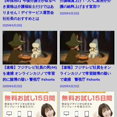
【即採用⁉︎】今後介護士が取るべ
介護職賃上げ！ついに政府が介
き資格は介護福祉士だけではあ
護の給料上げます宣言!?
りません！デイサービス運営会
2025年6月23日
社社長のおすすめとは
2025年6月23日
【速報】フジテレビ社員の男(44)
【速報】フジテレビ社員をオン
を逮捕 オンラインカジノで常習
ラインカジノで常習賭博の疑い
的に賭博の疑い 警視庁 #shorts
で逮捕 警視庁 #shorts
2025年6月23日
2025年6月23日