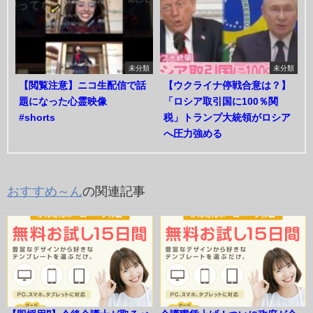
未分類
未分類
【閲覧注意】ニコ生配信で話
【ウクライナ停戦合意は？】
題になった心霊映像
「ロシア取引国に100％関
#shorts
税」トランプ大統領がロシア
へ圧力強める
おすすめ～ん
の関連記事