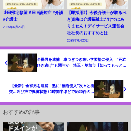
👵🏻帰宅願望👴🏻 #認知症 #介護
【即採用⁉︎】今後介護士が取るべ
#介護士
き資格は介護福祉士だけではあ
りません！デイサービス運営会
2025年6月23日
社社長のおすすめとは
2025年6月23日
全裸男を逮捕 車つぎつぎ奪い学習塾に侵入 “死亡
ひき逃げ”も関与か 埼玉・草加市【知ってもっと】
【グッド！モーニング】(2025年4月23日)
【最新】全裸男を逮捕 塾に“無断侵入”次々と衝
突…叫び声で興奮状態 / 1時間半ほどで約20件の事
件・事故に関与か 1人死亡、十数人けが 埼玉
──ニュースまとめライブ（日テレNEWSLIVE）
おすすめの記事