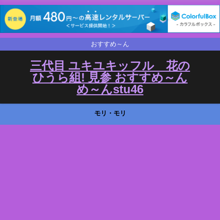
おすすめ～ん
三代目 ユキユキッフル 花の
ひうら組! 見参 おすすめ～ん
め～んstu46
モリ・モリ