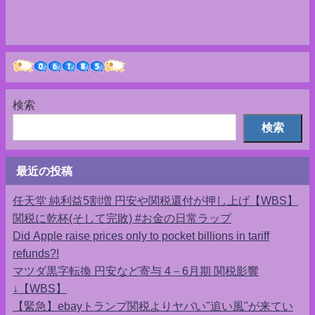
検索
検索
最近の投稿
任天堂 純利益5割増 円安や関税還付が押し上げ【WBS】
関税に乾杯(そして完敗) #お金の日常ラップ
Did Apple raise prices only to pocket billions in tariff
refunds?!
マツダ黒字転換 円安など寄与 4－6月期 関税影響
↓【WBS】
【緊急】ebayトランプ関税よりヤバい"追い風"が来てい