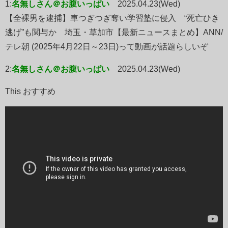
1:
名無しさん＠お腹いっぱい
2025.04.23(Wed)
【全裸男を逮捕】車つぎつぎ奪い学習塾に侵入 “死亡ひき
逃げ”も関与か 埼玉・草加市【最新ニュースまとめ】ANN/
テレ朝 (2025年4月22日～23日)って動画が話題らしいぞ
2:
名無しさん＠お腹いっぱい
2025.04.23(Wed)
This おすすめ