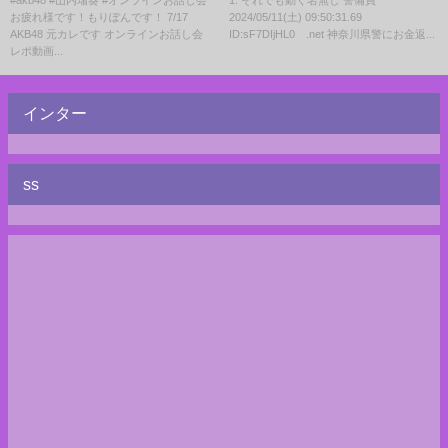
#akb48 #山内瑞葵 #オンラインお話し会
1: それでも動く名無し 警備員
お疲れ様です！もりぽんです！ 7/17
2024/05/11(土) 09:50:31.69
逮捕されていた
AKB48 元カレです オンラインお話し会
ID:sF7DIjHL0 .net 神奈川県警にお金返...
レポ動画...
インター
ss