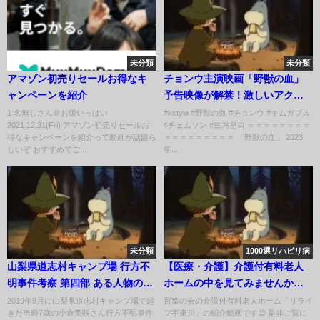
未分類
未分類
アマゾン初売りセールお得なキ
チョンウ主演映画「野獣の血」
ャンペーンを紹介
予告映像が解禁！激しいアクシ
ョンに注目
1:名無しさん＠お腹いっぱい
#kstyle #野獣の血 #チョンウ #キムガプス
2021.12.31(Fri) アマゾン初売りセールお
#チェムソン #뜨거운피 ＝＝＝＝＝＝＝＝
得なキャンペーンを紹介って動画が話題ら
＝＝＝＝＝＝＝＝＝ 「野獣の血」 2023
しいぞ おすすめでご...
年...
未分類
1000選リハビリ病
山梨県道志村キャンプ場 行方不
【医療・介護】介護付有料老人
明事件考察 第四部 ある人物の衝
ホームの中を見てみませんか？
撃発言
【富士市】
2019年9月に山梨県道志村キャンプ場で起
百葉の会の介護付有料老人ホーム「リライ
きた当時7歳の小倉美咲さん行方不明事件
フ宇東川」の紹介動画です😊 是非ご覧に