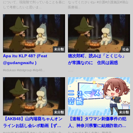
について、現段階で判っていることを基に
なってくださいね♪ #介護#介護施設#湖山
して考察したいと思いま...
医療福...
未分類
社会
Apa itu KLP 48? (Feat
徳次郎町、読みは「とくじら」
@gudangwaifu )
が常識なのに 住民は困惑
#edukasi #idolgroup #klp48...
......
未分類
未分類
【AKB48】山内瑞葵ちゃんオン
【速報】タワマン刺傷事件の犯
ラインお話し会レポ動画【ずっ
人、神奈川県警に結婚詐欺の相
きー】
談をするも取り合ってもらえず