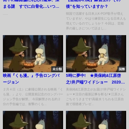
まる謎 すでに白骨化…いつか
後”を知っていますか？
ら？誰？
......
韓国で活躍する日本人K-POP歌手が増え
ていますが、やはり練習生になる日本人も
増えているのでしょうか？ 今回は、芸能
界の厳しさについて話まし...
未分類
国際
映画『くも漫。』予告ロングバ
5時に夢中! ★美保純&江原啓
ージョン
之!井戸端ワイドショー 2020年
8月5日
２月４日（土）に劇場公開される映画『く
美保純&江原啓之がお届け!井戸端ワイドシ
も漫。』より、公開直前記念のロングバー
ョー▼注目の最新記事を斬る!▼江原さん
ジョン予告が解禁。 今回解禁される約２
ごちそうさまです!高級水うちわを江原自
分の予告編では、衝撃のくも...
腹で視聴者プレゼ...