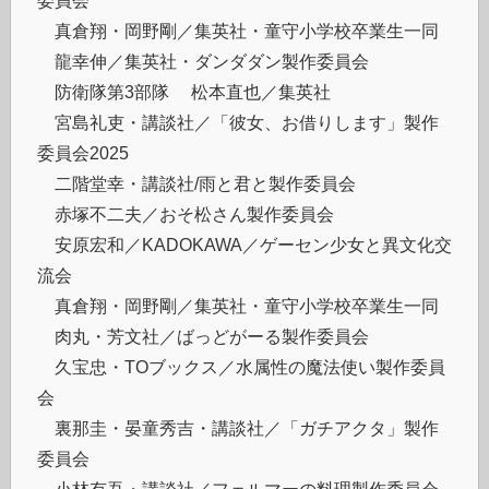
©︎真倉翔・岡野剛／集英社・童守小学校卒業生一同
©︎龍幸伸／集英社・ダンダダン製作委員会
©防衛隊第3部隊 ©松本直也／集英社
©︎宮島礼吏・講談社／「彼女、お借りします」製作
委員会2025
©︎二階堂幸・講談社/雨と君と製作委員会
©︎赤塚不二夫／おそ松さん製作委員会
©︎安原宏和／KADOKAWA／ゲーセン少女と異文化交
流会
©︎真倉翔・岡野剛／集英社・童守小学校卒業生一同
©︎肉丸・芳文社／ばっどがーる製作委員会
©︎久宝忠・TOブックス／水属性の魔法使い製作委員
会
©裏那圭・晏童秀吉・講談社／「ガチアクタ」製作
委員会
©小林有吾・講談社／フェルマーの料理製作委員会