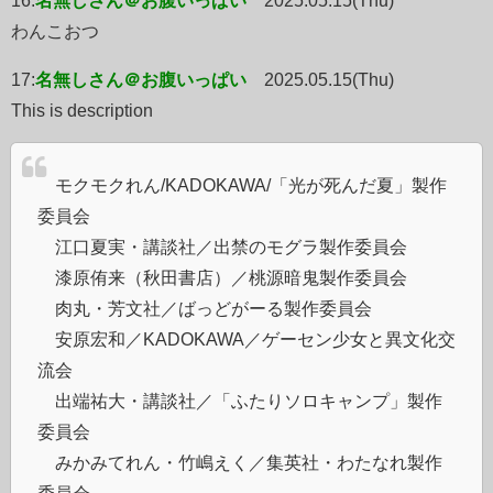
わんこおつ
17:
名無しさん＠お腹いっぱい
2025.05.15(Thu)
This is description
©︎モクモクれん/KADOKAWA/「光が死んだ夏」製作
委員会
©︎江口夏実・講談社／出禁のモグラ製作委員会
©︎漆原侑来（秋田書店）／桃源暗鬼製作委員会
©︎肉丸・芳文社／ばっどがーる製作委員会
©︎安原宏和／KADOKAWA／ゲーセン少女と異文化交
流会
©︎出端祐大・講談社／「ふたりソロキャンプ」製作
委員会
©︎みかみてれん・竹嶋えく／集英社・わたなれ製作
委員会