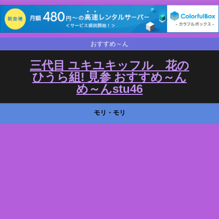
おすすめ～ん
三代目 ユキユキッフル 花の
ひうら組! 見参 おすすめ～ん
め～んstu46
モリ・モリ