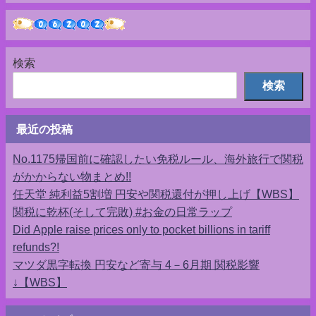
検索
検索
最近の投稿
No.1175帰国前に確認したい免税ルール、海外旅行で関税
がかからない物まとめ!!
任天堂 純利益5割増 円安や関税還付が押し上げ【WBS】
関税に乾杯(そして完敗) #お金の日常ラップ
Did Apple raise prices only to pocket billions in tariff
refunds?!
マツダ黒字転換 円安など寄与 4－6月期 関税影響
↓【WBS】