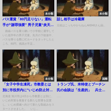
未分類
未分類
バス運賃「80円足りない」運転
話し相手は冷蔵庫
手が“謝罪強要” 男子児童“炎天
元祖はこっちやからねんAKB48さん🤗...
下”2時間歩いて帰宅【スーパーJ
路線バスを乗り継いで小学校に通学して
いた低学年の男子児童。先月の下校途中、
チャンネル】(2024年8月5日)
バスを降りる際にICカードをタッチしたと
ころ、80円、残高が不足...
未分類
国際
「女子中学生凍死」市教委とは
トランプ氏、米特使とプーチン
別に市役所内に"いじめ防止対策
氏の会談は「生産的」 兵士救
推進部"を設置…児童生徒らがア
命求める
北海道 旭川市は4月から市教委とは別に、
......
いじめ対策を推進する新たな部署を設置
プリで相談できる仕組みも 旭川
し、いじめ撲滅へ向けて新たな取組みをス
市 (23/04/04 19:00)
タートさせました。 いじ...