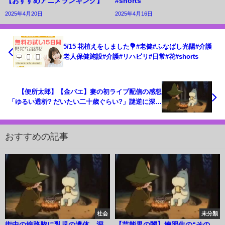
【おすすめアニメランキング】
#shorts
2025年4月20日
2025年4月16日
5/15 花植えをしました💐#老健#ふなばし光陽#介護
老人保健施設#介護#リハビリ#日常#花#shorts
【便所太郎】【金バエ】妻の初ライブ配信の感想
「ゆるい透析? だいたい二十歳ぐらい?」謎逆に深ま
る?
おすすめの記事
社会
未分類
街中の線路脇に乳児の遺体、深
【芸能界の闇】練習生の“その