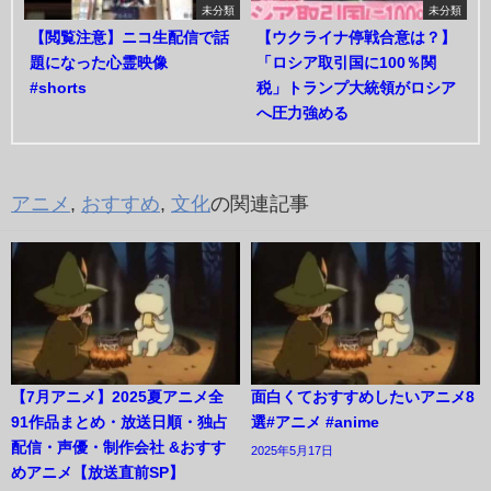
未分類
未分類
【閲覧注意】ニコ生配信で話
【ウクライナ停戦合意は？】
題になった心霊映像
「ロシア取引国に100％関
#shorts
税」トランプ大統領がロシア
へ圧力強める
アニメ
,
おすすめ
,
文化
の関連記事
【7月アニメ】2025夏アニメ全
面白くておすすめしたいアニメ8
91作品まとめ・放送日順・独占
選#アニメ #anime
配信・声優・制作会社 &おすす
2025年5月17日
めアニメ【放送直前SP】