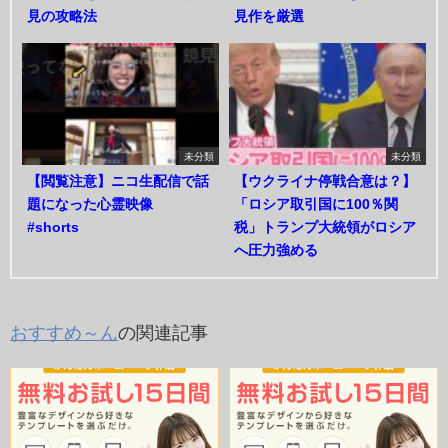
見の攻略法
見作を厳選
未分類
未分類
【閲覧注意】ニコ生配信で話
【ウクライナ停戦合意は？】
題になった心霊映像
「ロシア取引国に100％関
#shorts
税」トランプ大統領がロシア
へ圧力強める
おすすめ～ん
の関連記事