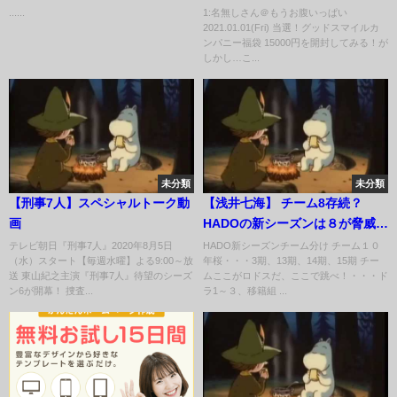
て」
る！がしかし…これは…
......
1:名無しさん＠もうお腹いっぱい
2021.01.01(Fri) 当選！グッドスマイルカ
ンパニー福袋 15000円を開封してみる！が
しかし…こ...
未分類
未分類
【刑事7人】スペシャルトーク動
【浅井七海】 チーム8存続？
画
HADOの新シーズンは８が脅威過
ぎる 【AKB48】
テレビ朝日『刑事7人』2020年8月5日
HADO新シーズンチーム分け チーム１０
（水）スタート【毎週水曜】よる9:00～放
年桜・・・3期、13期、14期、15期 チー
送 東山紀之主演『刑事7人』待望のシーズ
ムここがロドスだ、ここで跳べ！・・・ド
ン6が開幕！ 捜査...
ラ1～３、移籍組 ...