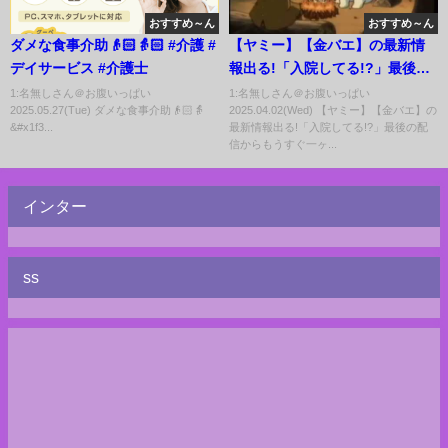
おすすめ～ん
おすすめ～ん
ダメな食事介助👴🏻👵🏻 #介護 #
【ヤミー】【金バエ】の最新情
デイサービス #介護士
報出る!「入院してる!?」最後の
配信からもうすぐ一ヶ月 4月2日
1:名無しさん＠お腹いっぱい
1:名無しさん＠お腹いっぱい
2025.05.27(Tue) ダメな食事介助👴🏻👵
2025.04.02(Wed) 【ヤミー】【金バエ】の
&#x1f3...
最新情報出る!「入院してる!?」最後の配
信からもうすぐ一ヶ...
インター
ss