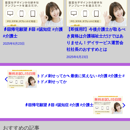
👵🏻帰宅願望👴🏻 #認知症 #介護
【即採用⁉︎】今後介護士が取るべ
#介護士
き資格は介護福祉士だけではあ
りません！デイサービス運営会
2025年6月23日
社社長のおすすめとは
2025年6月23日
トドメ刺せってか🍡最後に笑えない #介護 #介護士 #
トドメ刺せってか
👵🏻帰宅願望👴🏻 #認知症 #介護 #介護士
おすすめの記事