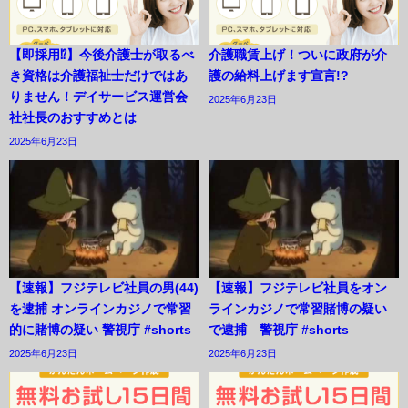
【即採用⁉︎】今後介護士が取るべ
介護職賃上げ！ついに政府が介
き資格は介護福祉士だけではあ
護の給料上げます宣言!?
りません！デイサービス運営会
2025年6月23日
社社長のおすすめとは
2025年6月23日
【速報】フジテレビ社員の男(44)
【速報】フジテレビ社員をオン
を逮捕 オンラインカジノで常習
ラインカジノで常習賭博の疑い
的に賭博の疑い 警視庁 #shorts
で逮捕 警視庁 #shorts
2025年6月23日
2025年6月23日