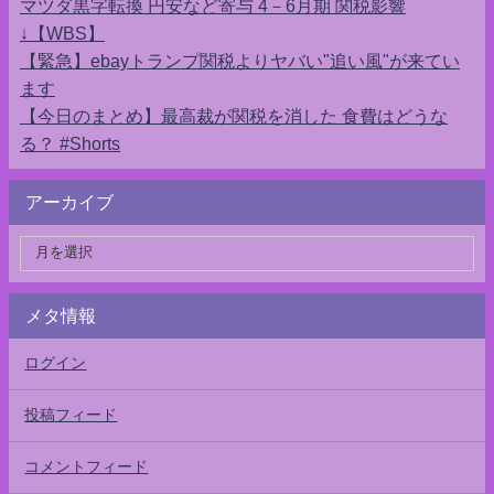
マツダ黒字転換 円安など寄与 4－6月期 関税影響
↓【WBS】
【緊急】ebayトランプ関税よりヤバい"追い風"が来てい
ます
【今日のまとめ】最高裁が関税を消した 食費はどうな
る？ #Shorts
アーカイブ
メタ情報
ログイン
投稿フィード
コメントフィード