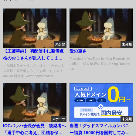
未分類
未分類
【工藤華純】 初配信中に整備点
愛の重さ
検のおじさんが乱入してしまう
Provided to YouTube by King Records 愛
の重さ · STU48 愛の重さ ℗ King Record
ｗ 【AKB48】
ご視聴ありがとうございます！ チャンネ
Co...
ル登録・高評価よろしくお願いします！
AKB48 研究生Twitter https://twitter...
スポーツ
未分類
IOCバッハ会長が会見 後継者へ
当選！グッドスマイルカンパニ
「選手中心に考え、団結を保っ
ー福袋 15000円を開封してみ