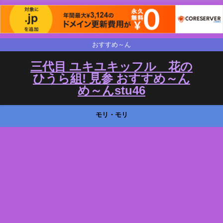
おすすめ～ん
三代目 ユキユキッフル 花の
ひうら組! 見参 おすすめ～ん
め～んstu46
モリ・モリ