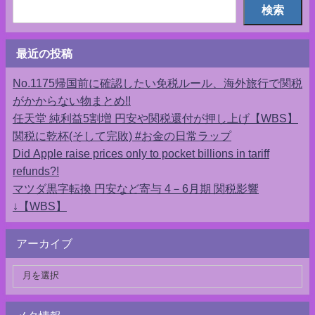
検索
最近の投稿
No.1175帰国前に確認したい免税ルール、海外旅行で関税
がかからない物まとめ!!
任天堂 純利益5割増 円安や関税還付が押し上げ【WBS】
関税に乾杯(そして完敗) #お金の日常ラップ
Did Apple raise prices only to pocket billions in tariff
refunds?!
マツダ黒字転換 円安など寄与 4－6月期 関税影響
↓【WBS】
アーカイブ