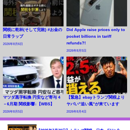
関税に乾杯(そして完敗) #お金の
Did Apple raise prices only to
日常ラップ
pocket billions in tariff
refunds?!
2026年8月6日
2026年8月5日
マツダ黒字転換 円安など寄与 4
【緊急】ebayトランプ関税より
－6月期 関税影響↓【WBS】
ヤバい"追い風"が来ています
2026年8月5日
2026年8月4日