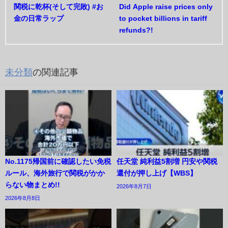
関税に乾杯(そして完敗) #お
Did Apple raise prices only
金の日常ラップ
to pocket billions in tariff
refunds?!
未分類
の関連記事
No.1175帰国前に確認したい免税
任天堂 純利益5割増 円安や関税
ルール、海外旅行で関税がかか
還付が押し上げ【WBS】
らない物まとめ!!
2026年8月7日
2026年8月8日