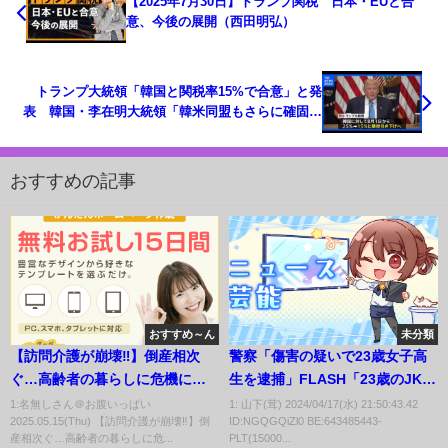
【2025年7月30日】トランプ関税 日本・EUと合
意、今後の展開（西田明弘）
トランプ大統領「韓国と関税率15%で合意」と発
表 韓国・李在明大統領「韓米同盟もさらに確固た
るものになるきっかけになると期待」｜
TBS NEWS DIG
おすすめの記事
おすすめ～ん
未分類
【訪問介護が崩壊‼️】倒産相次
警察「傷害の疑いで23歳女子高
ぐ…高齢者の暮らしに危機に。
生を逮捕」FLASH「23歳のJKに
国の対応は…
ついてkwsk」警察「…」 →
1:名無しさん＠お腹いっぱい
1: 山下(茸) 2024/04/17(水) 21:50:43.42
2025.05.15(Thu) 【訪問介護が崩壊‼️】倒
ID:NGQGQiZl0 BE:643485443-
産相次ぐ…高齢者の暮らしに危...
PLT(15000...