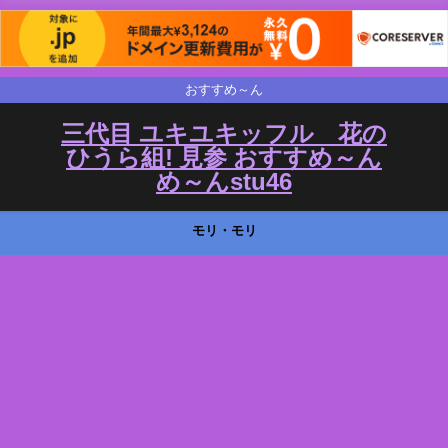
おすすめ～ん
三代目 ユキユキッフル 花の
ひうら組! 見参 おすすめ～ん
め～んstu46
モリ・モリ