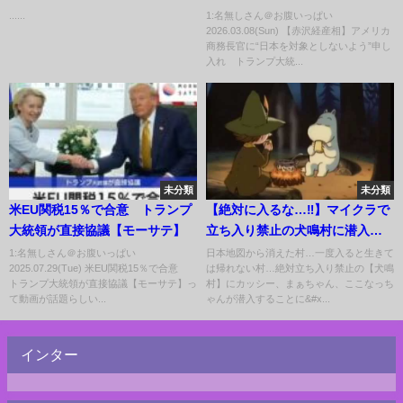
大が調査
う”申し入れ トランプ大統領、
......
1:名無しさん＠お腹いっぱい
2026.03.08(Sun) 【赤沢経産相】アメリカ
関税率15％意向で
商務長官に“日本を対象としないよう”申し
入れ トランプ大統...
未分類
未分類
米EU関税15％で合意 トランプ
【絶対に入るな…‼️】マイクラで
大統領が直接協議【モーサテ】
立ち入り禁止の犬鳴村に潜入…
最恐心霊スポットの呪われたト
1:名無しさん＠お腹いっぱい
日本地図から消えた村…一度入ると生きて
2025.07.29(Tue) 米EU関税15％で合意
は帰れない村…絶対立ち入り禁止の【犬鳴
ンネルから脱出することは出来
トランプ大統領が直接協議【モーサテ】っ
村】にカッシー、まぁちゃん、ここなっち
るのか⁉️恐怖の都市伝説でホラー
て動画が話題らしい...
ゃんが潜入することに&#x...
チャレンジ【まいくら
minecraft】ぽっぴんず
インター