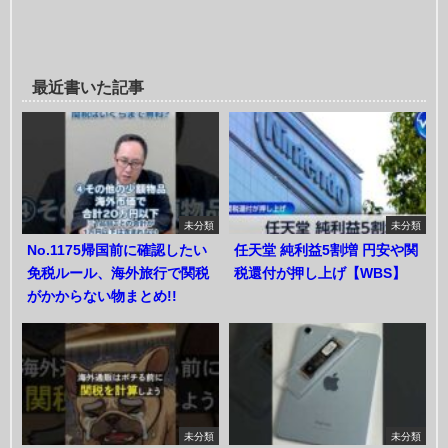
最近書いた記事
未分類
未分類
No.1175帰国前に確認したい
任天堂 純利益5割増 円安や関
免税ルール、海外旅行で関税
税還付が押し上げ【WBS】
がかからない物まとめ!!
未分類
未分類