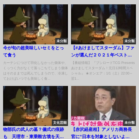
未分類
未分類
今が旬の超美味しいセミをとっ
【#あけましてスターダム】ファ
て食う
ンが選んだ２０２１年ベストバ
ウト３位〜１位【元日１２時
カーテンにつけて羽化しなかった個体や、
【番組情報】 『ブシロードTCG Presents
くっつく力がなくて落っこちてしまう個体
あけましてスターダム！元日12時間スペ
間】
はそのままでは死んでしまうので、冷凍し
シャル』 ★オンエア：1/1（土）22:00～
ておけばいつでも美味しく食...
翌1...
文化芸能
未分類
物部氏の武人の墓？儀式の痕跡
【赤沢経産相】アメリカ商務長
も 天理市・東乗鞍古墳を天理
官に“日本を対象としないよ