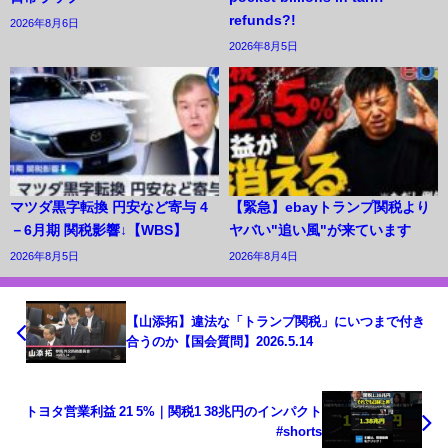
refunds?!
2026年8月6日
2026年8月5日
マツダ黒字転換 円安など寄与 4
【緊急】ebayトランプ関税より
－6月期 関税影響↓【WBS】
ヤバい"追い風"が来ています
2026年8月5日
2026年8月4日
【山添拓】違法な「トランプ関税」にいつまで付き
合うのか【国会質問】2026.5.14
トヨタ営業利益 21 5%｜関税1 38兆円のインパクト
#shorts