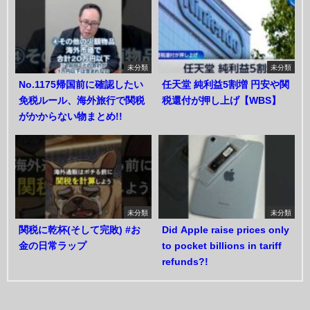
未分類
未分類
No.1175帰国前に確認したい
任天堂 純利益5割増 円安や関
免税ルール、海外旅行で関税
税還付が押し上げ【WBS】
がかからない物まとめ!!
未分類
未分類
関税に乾杯(そして完敗) #お
Did Apple raise prices only
金の日常ラップ
to pocket billions in tariff
refunds?!