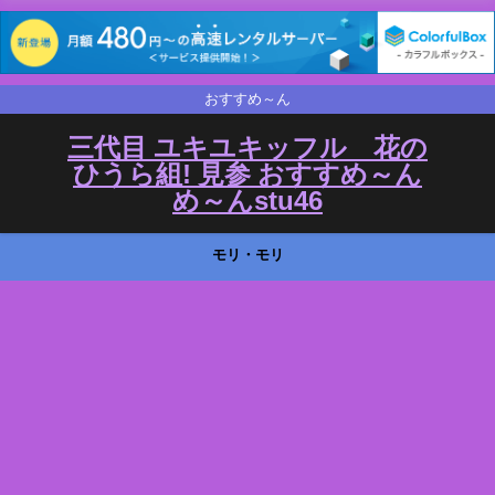
おすすめ～ん
三代目 ユキユキッフル 花の
ひうら組! 見参 おすすめ～ん
め～んstu46
モリ・モリ