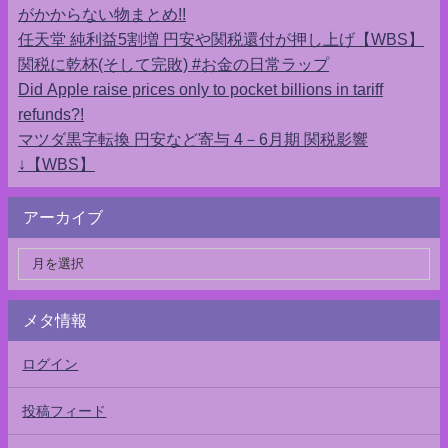
がかからない物まとめ!!
任天堂 純利益5割増 円安や関税還付が押し上げ【WBS】
関税に乾杯(そして完敗) #お金の日常ラップ
Did Apple raise prices only to pocket billions in tariff
refunds?!
マツダ黒字転換 円安など寄与 4－6月期 関税影響
↓【WBS】
アーカイブ
メタ情報
ログイン
投稿フィード