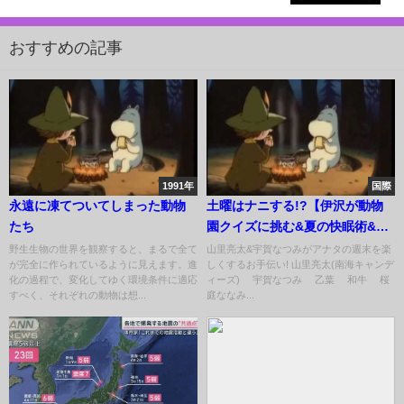
おすすめの記事
1991年
国際
永遠に凍てついてしまった動物
土曜はナニする!?【伊沢が動物
たち
園クイズに挑む&夏の快眠術&最
新プラネタリウム】 2020年8月
野生生物の世界を観察すると、まるで全て
山里亮太&宇賀なつみがアナタの週末を楽
が完全に作られているように見えます。進
しくするお手伝い! 山里亮太(南海キャンデ
1日
化の過程で、変化してゆく環境条件に適応
ィーズ) 宇賀なつみ 乙葉 和牛 桜
すべく、それぞれの動物は想...
庭ななみ...