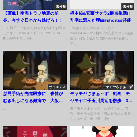
未分類
未分類
【画像】南海トラフ地震の前
柄本佑&安藤サクラ2拠点生活!!
兆、今すぐ日本から逃げろ！！
別宅に選んだ理由#shorts#芸能
1 ： 以下、？ちゃんねるからVIPがお送り
1:名無しさん＠お腹いっぱい
します ：2024/04/21(日) 18:39:13.034
2024.04.02(Tue) 柄本佑&安藤サクラ2拠点
ID:/xb8M1HO0.net...
生活!!別宅に選んだ理由#shorts#芸能っ
て...
サイエンス
モヤモヤさまぁ～ず
胎児手術が先進医療に 脊髄が
モヤモヤさまぁ～ず 動画 モ
むき出しになる難病で 大阪大
ヤモヤ二子玉川周辺を散歩 3月
など
8日
......
モヤモヤさまぁ〜ず 2025年3月8日内
容：モヤモヤ二子玉川周辺を散歩出演者：
さまぁ〜ず 田中瞳 ほか ......