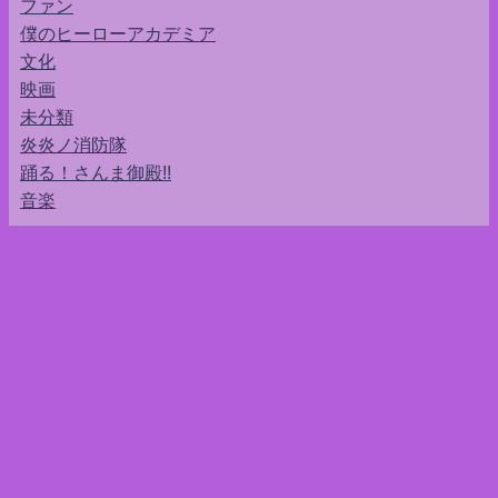
ファン
僕のヒーローアカデミア
文化
映画
未分類
炎炎ノ消防隊
踊る！さんま御殿!!
音楽
ユキユキッフル③ おすすめ～んめ～んstu46 All Rights Reserved.