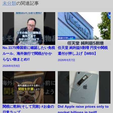
未分類
の関連記事
No.1175帰国前に確認したい免税
任天堂 純利益5割増 円安や関税
ルール、海外旅行で関税がかか
還付が押し上げ【WBS】
らない物まとめ!!
2026年8月7日
2026年8月8日
関税に乾杯(そして完敗) #お金の
Did Apple raise prices only to
日常ラップ
pocket billions in tariff