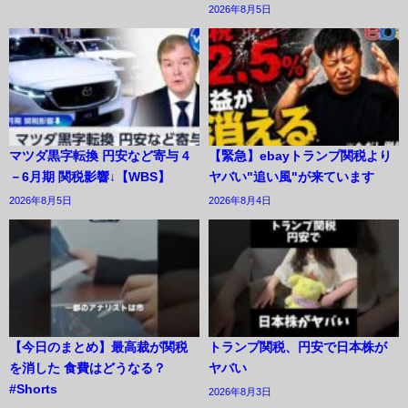
2026年8月5日
マツダ黒字転換 円安など寄与 4
【緊急】ebayトランプ関税より
－6月期 関税影響↓【WBS】
ヤバい"追い風"が来ています
2026年8月5日
2026年8月4日
【今日のまとめ】最高裁が関税
トランプ関税、円安で日本株が
を消した 食費はどうなる？
ヤバい
#Shorts
2026年8月3日