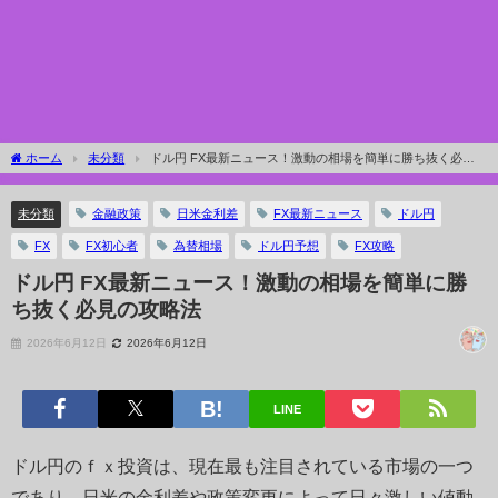
ホーム
未分類
ドル円 FX最新ニュース！激動の相場を簡単に勝ち抜く必見
の攻略法
未分類
金融政策
日米金利差
FX最新ニュース
ドル円
FX
FX初心者
為替相場
ドル円予想
FX攻略
ドル円 FX最新ニュース！激動の相場を簡単に勝
ち抜く必見の攻略法
2026年6月12日
2026年6月12日
LINE
ドル円のｆｘ投資は、現在最も注目されている市場の一つ
であり、日米の金利差や政策変更によって日々激しい値動