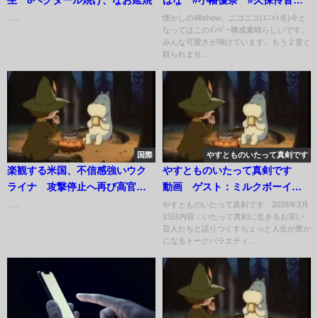
#akb48 #AKB48show
......
懐かしの48show。ニコニコ(ﾕﾆｯﾄ名)今と
なってはこのﾒﾝﾊﾞｰ構成素晴らしいです。
みんな可愛さが弾けています。もう２度と
観られませ...
国際
やすとものいたって真剣です
楽観する米国、不信感強いウク
やすとものいたって真剣です
ライナ 攻撃停止へ再び高官協
動画 ゲスト：ミルクボーイ、
議実施
トキ（藤崎マーケット） 3月13
......
やすとものいたって真剣です 2025年3月
13日内容：いたって真剣に生きるお笑い
日
芸人たちと語りつくすちょっと人生が豊か
になるトークバラエティ...