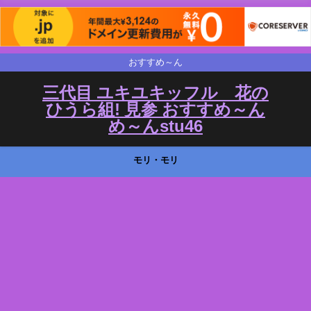
おすすめ～ん
三代目 ユキユキッフル 花の
ひうら組! 見参 おすすめ～ん
め～んstu46
モリ・モリ