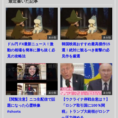
最近書いた記事
未分類
未分類
ドル円 FX最新ニュース！激
韓国映画おすすめ最高傑作15
動の相場を簡単に勝ち抜く必
選！絶対に観るべき衝撃の必
見の攻略法
見作を厳選
未分類
未分類
【閲覧注意】ニコ生配信で話
【ウクライナ停戦合意は？】
題になった心霊映像
「ロシア取引国に100％関
#shorts
税」トランプ大統領がロシア
へ圧力強める