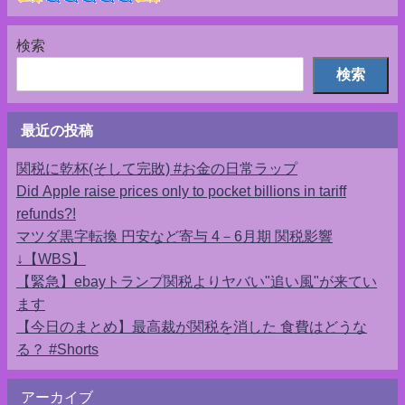
検索
検索
最近の投稿
関税に乾杯(そして完敗) #お金の日常ラップ
Did Apple raise prices only to pocket billions in tariff
refunds?!
マツダ黒字転換 円安など寄与 4－6月期 関税影響
↓【WBS】
【緊急】ebayトランプ関税よりヤバい"追い風"が来てい
ます
【今日のまとめ】最高裁が関税を消した 食費はどうな
る？ #Shorts
アーカイブ