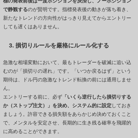
標の発表前後は一度ポジションを決済し、ノーポジション
で静観する
のが賢明です。指標発表後の動きが落ち着き、
新たなトレンドの方向性がはっきり見えてからエントリー
しても遅くはありません。
3. 損切りルールを厳格にルール化する
急激な相場変動において、最もトレーダーを破滅に追い込
むのが「損切りの遅れ」です。「いつか戻るはず」という
期待は、ドル円の急激なトレンド転換の前には通用しませ
ん。
エントリーする前に、必ず
「いくら逆行したら損切りする
か（ストップ注文）」を決め、システム的に設定
しておき
ましょう。許容できる損失額をあらかじめ決めておくこと
で、メンタルを安定させ、長期的に生き残る確率を飛躍的
に高めることができます。