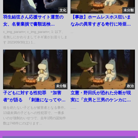
文化
未分類
羽生結弦さん応援サイト運営の
【事故】ホームレスホス狂いま
女、名誉棄損で書類送検…
なみの異常すぎる奇行に玲亜代
表が限界を迎え、逃走 #ホスト
c_img_param=; c_img_param=; 1: 以下、
...
名無しにかわりましてネギ速がお送りしま
#shorts
す 2023/09/30(土) 1...
未分類
政治
子どもに対する性犯罪 “加害
立憲・野田氏が恐れた分断が現
者”が語る 「刺激になってやめ
実に「次男と三男のケンカに長
られなくなった」 再犯防止と
男が…」
後を絶たない子どもが被害者となる事件。
......
13歳未満の子どもへの性犯罪で、一番多
子供を守る対策とは
いのが強制わいせつで、去年1間の認知件
数は748件にのぼります...