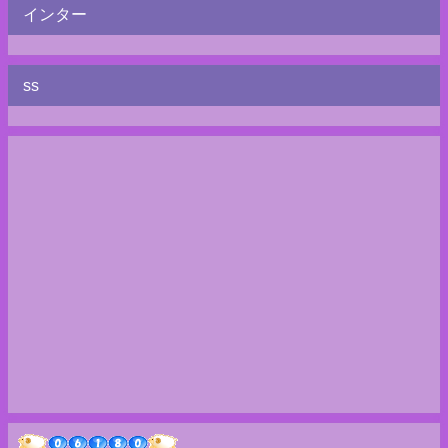
インター
ss