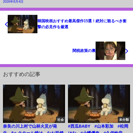
2026年8月4日
韓国映画おすすめ最高傑作15選！絶対に観るべき衝
撃の必見作を厳選
関税政策の裏
おすすめの記事
社会
未分類
奈良の川上村で山林火災が発
#西瓜BABY #山本彩加 #松岡
生 8ヘクタール焼け、なお延焼
はな #小幡優奈 #久保怜音