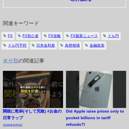
関連キーワード
FX
FX初心者
FX攻略
FX最新ニュース
ドル円
ドル円予想
日米金利差
為替相場
金融政策
未分類
の関連記事
関税に乾杯(そして完敗) #お金の
Did Apple raise prices only to
日常ラップ
pocket billions in tariff
refunds?!
2026年8月6日