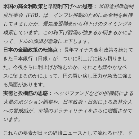
米国の高金利政策と早期利下げへの思惑：
米国連邦準備制
度理事会（FRB）は、インフレ抑制のために高金利を維持
してきましたが、景気後退懸念から利下げのタイミングを
模索しています。この利下げ観測が強まるか弱まるかによ
って、ドルの価値が急激に上下します。
日本の金融政策の転換点：
長年マイナス金利政策を続けて
きた日本銀行（日銀）が、ついに利上げに踏み切りまし
た。今後さらに利上げが進むのか、それとも緩やかなペー
スに留まるのかによって、円の買い戻し圧力が急激に強ま
る局面があります。
実需と投機筋の思惑：
ヘッジファンドなどの投機筋による
大量のポジション調整や、日本政府・日銀による為替介入
への警戒感が、市場のボラティリティをさらに増幅させて
います。
これらの要素が日々の経済ニュースとして流れるたび、ド