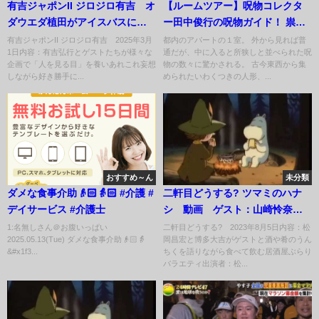
有吉ジャポンII ジロジロ有吉 オ
【ルームツアー】呪物コレクタ
ダウエダ植田がアイスバスに挑
ー田中俊行の呪物ガイド！ 祟り
戦 3月1日
や歴史、触れたことによって起
有吉ジャポンII ジロジロ有吉 2025年3月
都内のアパートの１室。 外から見れば普
1日内容：有吉弘行とゲストたちが様々な
通だが、中に入ると所狭しと並べられた呪
きた事件…etc. 一つずつ解説い
企画で「人を見る目」を養いあれこれ妄想
物の数々に驚かされる。 古今東西から集
ただきました。。
しながら好き勝手に...
められたいわくつきの人形、...
おすすめ～ん
未分類
ダメな食事介助👴🏻👵🏻 #介護 #
二軒目どうする? ツマミのハナ
デイサービス #介護士
シ 動画 ゲスト：山崎怜奈 8
月5日
1:名無しさん＠お腹いっぱい
二軒目どうする? 2023年8月5日内容：松
2025.05.13(Tue) ダメな食事介助👴🏻👵
岡昌宏と博多大吉がゲストと酒や肴のうん
&#x1f3...
ちくを語りながら食べて飲む居酒屋ぶらり
バラエティ出演者：松...