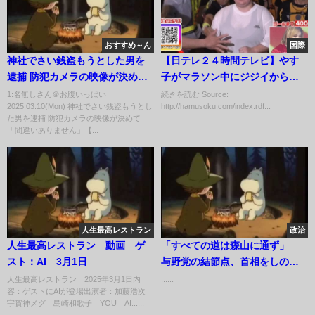
おすすめ～ん
国際
神社でさい銭盗もうとした男を
【日テレ２４時間テレビ】やす
逮捕 防犯カメラの映像が決めて
子がマラソン中にジジイからお
「間違いありません」【佐賀
っぱいを触られる
1:名無しさん＠お腹いっぱい
続きを読む Source:
2025.03.10(Mon) 神社でさい銭盗もうとし
http://hamusoku.com/index.rdf...
県】 (25/03/10 18:40)
た男を逮捕 防犯カメラの映像が決めて
「間違いありません」【...
人生最高レストラン
政治
人生最高レストラン 動画 ゲ
「すべての道は森山に通ず」
スト：AI 3月1日
与野党の結節点、首相をしのぐ
存在感
人生最高レストラン 2025年3月1日内
......
容：ゲストにAIが登場出演者：加藤浩次
宇賀神メグ 島崎和歌子 YOU AI......