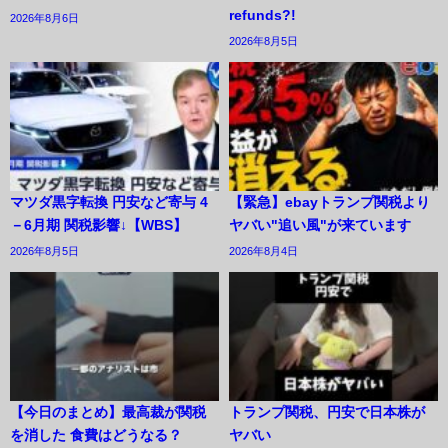
refunds?!
2026年8月6日
2026年8月5日
マツダ黒字転換 円安など寄与 4
【緊急】ebayトランプ関税より
－6月期 関税影響↓【WBS】
ヤバい"追い風"が来ています
2026年8月5日
2026年8月4日
【今日のまとめ】最高裁が関税
トランプ関税、円安で日本株が
を消した 食費はどうなる？
ヤバい