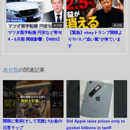
未分類
未分類
マツダ黒字転換 円安など寄与
【緊急】ebayトランプ関税よ
4－6月期 関税影響↓【WBS】
りヤバい"追い風"が来ていま
す
未分類
の関連記事
関税に乾杯(そして完敗) #お金の
Did Apple raise prices only to
日常ラップ
pocket billions in tariff