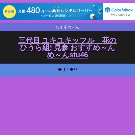
おすすめ～ん
三代目 ユキユキッフル 花の
ひうら組! 見参 おすすめ～ん
め～んstu46
モリ・モリ