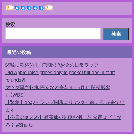
検索
検索
最近の投稿
関税に乾杯(そして完敗) #お金の日常ラップ
Did Apple raise prices only to pocket billions in tariff
refunds?!
マツダ黒字転換 円安など寄与 4－6月期 関税影響
↓【WBS】
【緊急】ebayトランプ関税よりヤバい"追い風"が来てい
ます
【今日のまとめ】最高裁が関税を消した 食費はどうな
る？ #Shorts