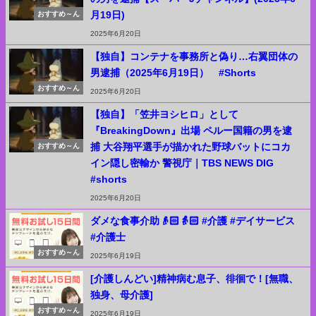
月19日)
おすすめ～ん
2025年6月20日
【独自】コンテナを事務所と偽り…右翼団体の
男逮捕（2025年6月19日） #Shorts
おすすめ～ん
2025年6月20日
【独自】「笠井ヨシヒロ」として
『BreakingDown』出場 ペルー国籍の男を逮
捕 大谷翔平選手が描かれた野球バットにコカ
おすすめ～ん
イン隠し密輸か 警視庁｜TBS NEWS DIG
#shorts
2025年6月20日
ダメな食事介助👴🏻👵🏻 #介護 #デイサービス
#介護士
おすすめ～ん
2025年6月19日
[介護しんどい]精神病む息子、徘徊で！[無職、
独身、母介護]
おすすめ～ん
2025年6月19日