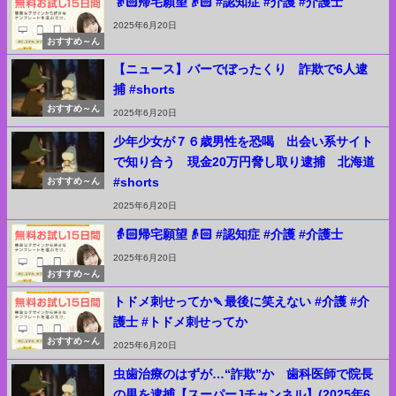
👵🏻帰宅願望👴🏻 #認知症 #介護 #介護士
2025年6月20日
おすすめ～ん
【ニュース】バーでぼったくり 詐欺で6人逮
捕 #shorts
おすすめ～ん
2025年6月20日
少年少女が７６歳男性を恐喝 出会い系サイト
で知り合う 現金20万円脅し取り逮捕 北海道
#shorts
おすすめ～ん
2025年6月20日
👵🏻帰宅願望👴🏻 #認知症 #介護 #介護士
2025年6月20日
おすすめ～ん
トドメ刺せってか🍡最後に笑えない #介護 #介
護士 #トドメ刺せってか
おすすめ～ん
2025年6月20日
虫歯治療のはずが…“詐欺”か 歯科医師で院長
の男を逮捕【スーパーJチャンネル】(2025年6