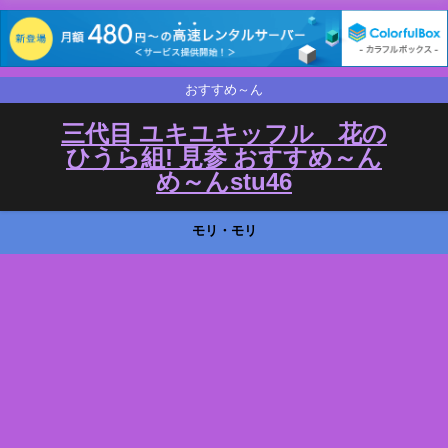
おすすめ～ん
三代目 ユキユキッフル 花の
ひうら組! 見参 おすすめ～ん
め～んstu46
モリ・モリ