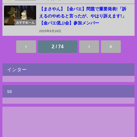
【まさやん】【金バエ】問題で重要発表!「訴
えるのやめると言ったが、やはり訴えます!」
【金バエ偲ぶ会】参加メンバー
おすすめ～ん
2025年6月19日
2 / 74
インター
ss