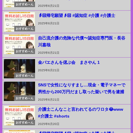
おすすめ～ん
2025年6月21日
👵🏻帰宅願望👴🏻 #認知症 #介護 #介護士
2025年6月21日
おすすめ～ん
自己流介護の危険な代償〜認知症専門医・長谷
川嘉哉
おすすめ～ん
2025年6月21日
金バエさんを偲ぶ会 まさやん 1
2025年6月21日
おすすめ～ん
SNSで女性になりすまし…現金・電子マネーで
男性から200万円だまし取った疑いで男を逮捕
おすすめ～ん
2025年6月21日
介護士こんなこと言われてるのワロタ😂www
#介護士 #shorts
おすすめ～ん
2025年6月20日