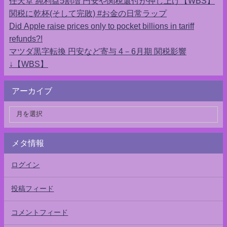
任天堂 純利益5割増 円安や関税還付が押し上げ【WBS】
関税に乾杯(そして完敗) #お金の日常ラップ
Did Apple raise prices only to pocket billions in tariff
refunds?!
マツダ黒字転換 円安など寄与 4－6月期 関税影響
↓【WBS】
アーカイブ
メタ情報
ログイン
投稿フィード
コメントフィード